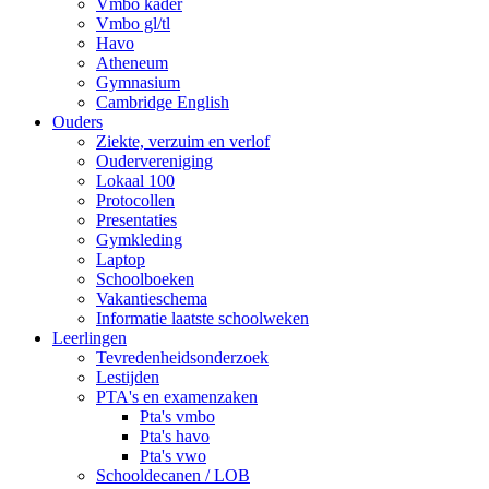
Vmbo kader
Vmbo gl/tl
Havo
Atheneum
Gymnasium
Cambridge English
Ouders
Ziekte, verzuim en verlof
Oudervereniging
Lokaal 100
Protocollen
Presentaties
Gymkleding
Laptop
Schoolboeken
Vakantieschema
Informatie laatste schoolweken
Leerlingen
Tevredenheidsonderzoek
Lestijden
PTA's en examenzaken
Pta's vmbo
Pta's havo
Pta's vwo
Schooldecanen / LOB