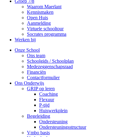
Groep 7/8
Waarom Maerlant
Kennismaken
Open Huis
Aanmelding
Virtuele schooltour
Socrates programma
Werken bij
Onze School
Ons team
Schoolgids / Schoolplan
Medezeggenschapsraad
Financiën
Contactformulier
Ons Onderwijs
GRIP op leren
Coaching
Flexuur
P-tijd
Huiswerkplein
Begeleiding
Ondersteuning
Ondersteuningsstructuur
Vmbo basis