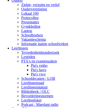
Ouders
Ziekte, verzuim en verlof
Oudervereniging
Lokaal 100
Protocollen
Presentaties
Gymkleding
Laptop
Schoolboeken
Vakantieschema
Informatie laatste schoolweken
Leerlingen
Tevredenheidsonderzoek
Lestijden
PTA's en examenzaken
Pta's vmbo
Pta's havo
Pta's vwo
Schooldecanen / LOB
Leerlingenraad
Leerlingenstatuut
Bibliotheek / OLC
Bevorderingsnormen
Leerlingloket
Podcast - Maerlant radio