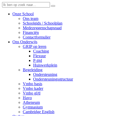
Onze School
Ons team
Schoolgids / Schoolplan
Medezeggenschapsraad
Financiën
Contactformulier
Ons Onderwijs
GRIP op leren
Coaching
Flexuur
P-tijd
Huiswerkplein
Begeleiding
Ondersteuning
Ondersteuningsstructuur
Vmbo basis
Vmbo kader
Vmbo gl/tl
Havo
Atheneum
Gymnasium
Cambridge English