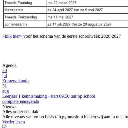
<klik hier>
voor het schema van de eerste schoolweek 2026-2027
Agenda
20
jul
Zomervakantie
31
aug
Leerjaar 1 kennismaking - start 09.50 uur op school
complete jaaragenda
Nieuws
Alles onder één dak
Alle niveaus van vmbo basis t/m gymnasium bieden wij aan in ons mod
Verder lezen