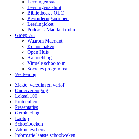
Leerlingenraad
Leerlingenstatuut
Bibliotheek / OLC
Bevorderingsnormen
Leerlingloket
Podcast - Maerlant radio
Groep 7/8
Waarom Maerlant
Kennismaken
Open Huis
Aanmelding
Virtuele schooltour
Socrates programma
Werken bij
Ziekte, verzuim en verlof
Oudervereniging
Lokaal 100
Protocollen
Presentaties
Gymkleding
Laptop
Schoolboeken
Vakantieschema
Informatie laatste schoolweken