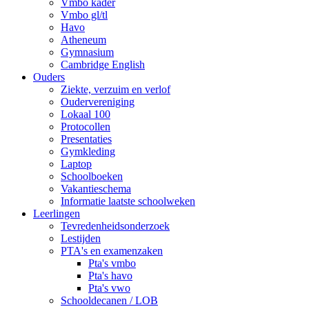
Vmbo kader
Vmbo gl/tl
Havo
Atheneum
Gymnasium
Cambridge English
Ouders
Ziekte, verzuim en verlof
Oudervereniging
Lokaal 100
Protocollen
Presentaties
Gymkleding
Laptop
Schoolboeken
Vakantieschema
Informatie laatste schoolweken
Leerlingen
Tevredenheidsonderzoek
Lestijden
PTA's en examenzaken
Pta's vmbo
Pta's havo
Pta's vwo
Schooldecanen / LOB