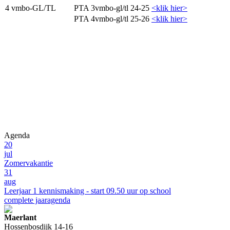
4 vmbo-GL/TL
PTA 3vmbo-gl/tl 24-25
<klik hier>
PTA 4vmbo-gl/tl 25-26
<klik hier>
Agenda
20
jul
Zomervakantie
31
aug
Leerjaar 1 kennismaking - start 09.50 uur op school
complete jaaragenda
Maerlant
Hossenbosdijk 14-16