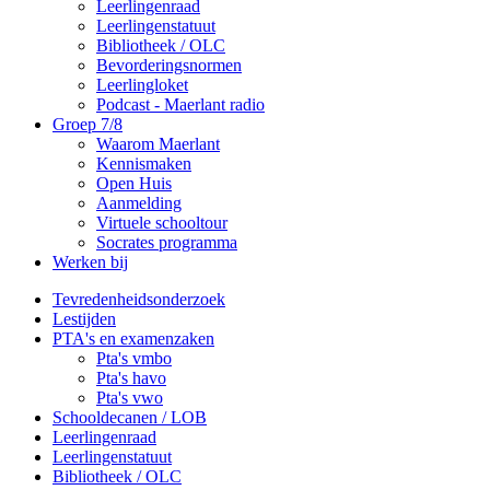
Leerlingenraad
Leerlingenstatuut
Bibliotheek / OLC
Bevorderingsnormen
Leerlingloket
Podcast - Maerlant radio
Groep 7/8
Waarom Maerlant
Kennismaken
Open Huis
Aanmelding
Virtuele schooltour
Socrates programma
Werken bij
Tevredenheidsonderzoek
Lestijden
PTA's en examenzaken
Pta's vmbo
Pta's havo
Pta's vwo
Schooldecanen / LOB
Leerlingenraad
Leerlingenstatuut
Bibliotheek / OLC