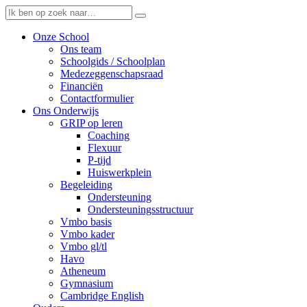
Onze School
Ons team
Schoolgids / Schoolplan
Medezeggenschapsraad
Financiën
Contactformulier
Ons Onderwijs
GRIP op leren
Coaching
Flexuur
P-tijd
Huiswerkplein
Begeleiding
Ondersteuning
Ondersteuningsstructuur
Vmbo basis
Vmbo kader
Vmbo gl/tl
Havo
Atheneum
Gymnasium
Cambridge English