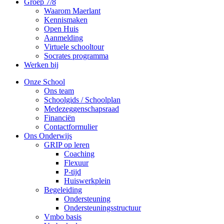
Groep 7/8
Waarom Maerlant
Kennismaken
Open Huis
Aanmelding
Virtuele schooltour
Socrates programma
Werken bij
Onze School
Ons team
Schoolgids / Schoolplan
Medezeggenschapsraad
Financiën
Contactformulier
Ons Onderwijs
GRIP op leren
Coaching
Flexuur
P-tijd
Huiswerkplein
Begeleiding
Ondersteuning
Ondersteuningsstructuur
Vmbo basis