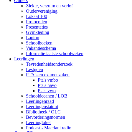
Ouders
Ziekte, verzuim en verlof
Oudervereniging
Lokaal 100
Protocollen
Presentaties
Gymkleding
Laptop
Schoolboeken
Vakantieschema
Informatie laatste schoolweken
Leerlingen
Tevredenheidsonderzoek
Lestijden
PTA's en examenzaken
Pta's vmbo
Pta's havo
Pta's vwo
Schooldecanen / LOB
Leerlingenraad
Leerlingenstatuut
Bibliotheek / OLC
Bevorderingsnormen
Leerlingloket
Podcast - Maerlant radio