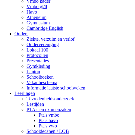
Vmbo kader
Vmbo gl/tl
Havo
Atheneum
Gymnasium
Cambridge English
Ouders
Ziekte, verzuim en verlof
Oudervereniging
Lokaal 100
Protocollen
Presentaties
Gymkleding
Laptop
Schoolboeken
Vakantieschema
Informatie laatste schoolweken
Leerlingen
Tevredenheidsonderzoek
Lestijden
PTA's en examenzaken
Pta's vmbo
Pta's havo
Pta's vwo
Schooldecanen / LOB