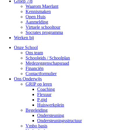
Groep 7/8
Waarom Maerlant
Kennismaken
Open Huis
Aanmelding
Virtuele schooltour
Socrates programma
Werken bij
Onze School
Ons team
Schoolgids / Schoolplan
Medezeggenschapsraad
Financiën
Contactformulier
Ons Onderwijs
GRIP op leren
Coaching
Flexuur
P-tijd
Huiswerkplein
Begeleiding
Ondersteuning
Ondersteuningsstructuur
Vmbo basis