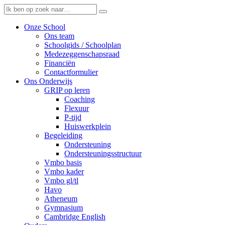
Onze School
Ons team
Schoolgids / Schoolplan
Medezeggenschapsraad
Financiën
Contactformulier
Ons Onderwijs
GRIP op leren
Coaching
Flexuur
P-tijd
Huiswerkplein
Begeleiding
Ondersteuning
Ondersteuningsstructuur
Vmbo basis
Vmbo kader
Vmbo gl/tl
Havo
Atheneum
Gymnasium
Cambridge English