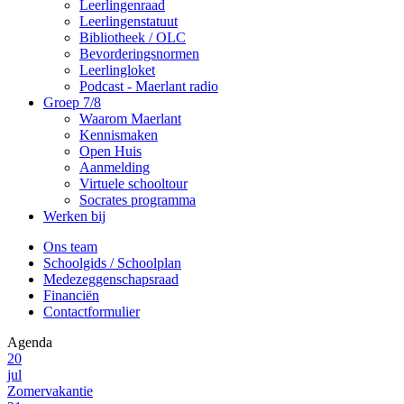
Leerlingenraad
Leerlingenstatuut
Bibliotheek / OLC
Bevorderingsnormen
Leerlingloket
Podcast - Maerlant radio
Groep 7/8
Waarom Maerlant
Kennismaken
Open Huis
Aanmelding
Virtuele schooltour
Socrates programma
Werken bij
Ons team
Schoolgids / Schoolplan
Medezeggenschapsraad
Financiën
Contactformulier
Agenda
20
jul
Zomervakantie