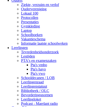
Ouders
Ziekte, verzuim en verlof
Oudervereniging
Lokaal 100
Protocollen
Presentaties
Gymkleding
Laptop
Schoolboeken
Vakantieschema
Informatie laatste schoolweken
Leerlingen
Tevredenheidsonderzoek
Lestijden
PTA's en examenzaken
Pta's vmbo
Pta's havo
Pta's vwo
Schooldecanen / LOB
Leerlingenraad
Leerlingenstatuut
Bibliotheek / OLC
Bevorderingsnormen
Leerlingloket
Podcast - Maerlant radio