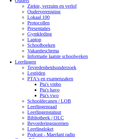
Ouders
Ziekte, verzuim en verlof
Oudervereniging
Lokaal 100
Protocollen
Presentaties
Gymkleding
Laptop
Schoolboeken
Vakantieschema
Informatie laatste schoolweken
Leerlingen
Tevredenheidsonderzoek
Lestijden
PTA's en examenzaken
Pta's vmbo
Pta's havo
Pta's vwo
Schooldecanen / LOB
Leerlingenraad
Leerlingenstatuut
Bibliotheek / OLC
Bevorderingsnormen
Leerlingloket
Podcast - Maerlant radio