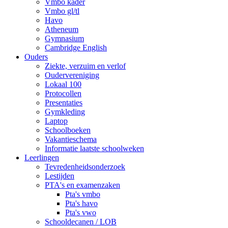
Vmbo kader
Vmbo gl/tl
Havo
Atheneum
Gymnasium
Cambridge English
Ouders
Ziekte, verzuim en verlof
Oudervereniging
Lokaal 100
Protocollen
Presentaties
Gymkleding
Laptop
Schoolboeken
Vakantieschema
Informatie laatste schoolweken
Leerlingen
Tevredenheidsonderzoek
Lestijden
PTA's en examenzaken
Pta's vmbo
Pta's havo
Pta's vwo
Schooldecanen / LOB