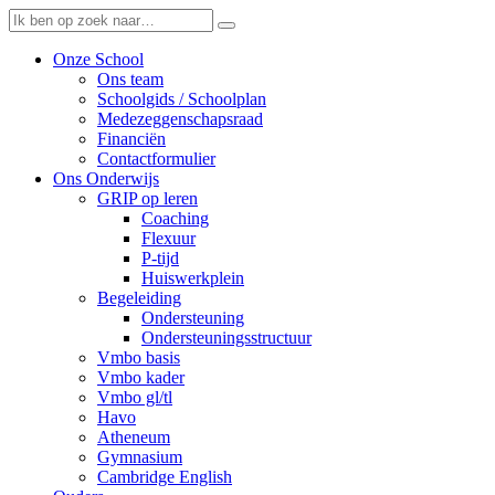
Onze School
Ons team
Schoolgids / Schoolplan
Medezeggenschapsraad
Financiën
Contactformulier
Ons Onderwijs
GRIP op leren
Coaching
Flexuur
P-tijd
Huiswerkplein
Begeleiding
Ondersteuning
Ondersteuningsstructuur
Vmbo basis
Vmbo kader
Vmbo gl/tl
Havo
Atheneum
Gymnasium
Cambridge English