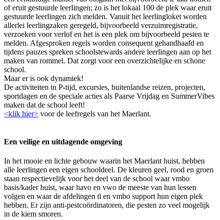
of eruit gestuurde leerlingen; zo is het lokaal 100 de plek waar eruit
gestuurde leerlingen zich melden. Vanuit het leerlingloket worden
allerlei leerlingzaken geregeld, bijvoorbeeld verzuimregistratie,
verzoeken voor verlof en het is een plek om bijvoorbeeld pesten te
melden. Afgesproken regels worden consequent gehandhaafd en
tijdens pauzes spreken schoolstewards andere leerlingen aan op het
maken van rommel. Dat zorgt voor een overzichtelijke en schone
school.
Maar er is ook dynamiek!
De activiteiten in P-tijd, excursies, buitenlandse reizen, projecten,
sportdagen en de speciale acties als Paarse Vrijdag en SummerVibes
maken dat de school leeft!
<klik hier>
voor de leefregels van het Maerlant.
Een veilige en uitdagende omgeving
In het mooie en lichte gebouw waarin het Maerlant huist, hebben
alle leerlingen een eigen schooldeel. De kleuren geel, rood en groen
staan respectievelijk voor het deel van de school waar vmbo
basis/kader huist, waar havo en vwo de meeste van hun lessen
volgen en waar de afdelingen tl en vmbo support hun eigen plek
hebben. Er zijn anti-pestcoördinatoren, die pesten zo veel mogelijk
in de kiem smoren.