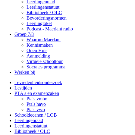
Leerlingenraad
Leerlingenstatuut
Bibliotheek / OLC
Bevorderingsnormen
Leerlingloket
Podcast - Maerlant radio
Groep 7/8
Waarom Maerlant
Kennismaken
Open Huis
Aanmelding
Virtuele schooltour
Socrates programma
Werken bij
Tevredenheidsonderzoek
Lestijden
PTA's en examenzaken
Pta's vmbo
Pta's havo
Pta's vwo
Schooldecanen / LOB
Leerlingenraad
Leerlingenstatuut
Bibliotheek / OLC