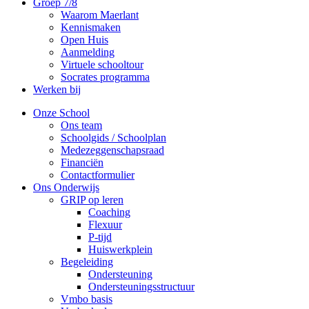
Groep 7/8
Waarom Maerlant
Kennismaken
Open Huis
Aanmelding
Virtuele schooltour
Socrates programma
Werken bij
Onze School
Ons team
Schoolgids / Schoolplan
Medezeggenschapsraad
Financiën
Contactformulier
Ons Onderwijs
GRIP op leren
Coaching
Flexuur
P-tijd
Huiswerkplein
Begeleiding
Ondersteuning
Ondersteuningsstructuur
Vmbo basis