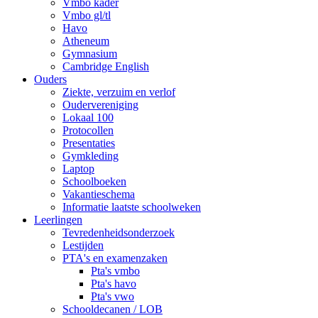
Vmbo kader
Vmbo gl/tl
Havo
Atheneum
Gymnasium
Cambridge English
Ouders
Ziekte, verzuim en verlof
Oudervereniging
Lokaal 100
Protocollen
Presentaties
Gymkleding
Laptop
Schoolboeken
Vakantieschema
Informatie laatste schoolweken
Leerlingen
Tevredenheidsonderzoek
Lestijden
PTA's en examenzaken
Pta's vmbo
Pta's havo
Pta's vwo
Schooldecanen / LOB