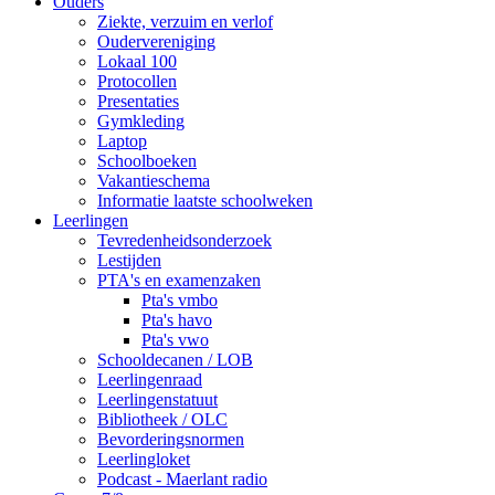
Ouders
Ziekte, verzuim en verlof
Oudervereniging
Lokaal 100
Protocollen
Presentaties
Gymkleding
Laptop
Schoolboeken
Vakantieschema
Informatie laatste schoolweken
Leerlingen
Tevredenheidsonderzoek
Lestijden
PTA's en examenzaken
Pta's vmbo
Pta's havo
Pta's vwo
Schooldecanen / LOB
Leerlingenraad
Leerlingenstatuut
Bibliotheek / OLC
Bevorderingsnormen
Leerlingloket
Podcast - Maerlant radio