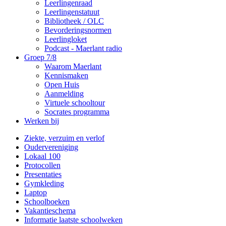
Leerlingenraad
Leerlingenstatuut
Bibliotheek / OLC
Bevorderingsnormen
Leerlingloket
Podcast - Maerlant radio
Groep 7/8
Waarom Maerlant
Kennismaken
Open Huis
Aanmelding
Virtuele schooltour
Socrates programma
Werken bij
Ziekte, verzuim en verlof
Oudervereniging
Lokaal 100
Protocollen
Presentaties
Gymkleding
Laptop
Schoolboeken
Vakantieschema
Informatie laatste schoolweken