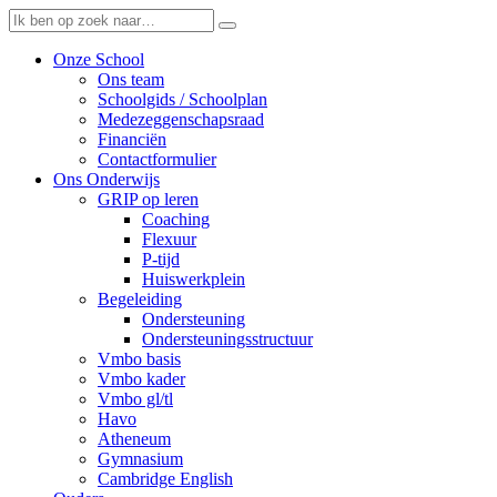
Onze School
Ons team
Schoolgids / Schoolplan
Medezeggenschapsraad
Financiën
Contactformulier
Ons Onderwijs
GRIP op leren
Coaching
Flexuur
P-tijd
Huiswerkplein
Begeleiding
Ondersteuning
Ondersteuningsstructuur
Vmbo basis
Vmbo kader
Vmbo gl/tl
Havo
Atheneum
Gymnasium
Cambridge English