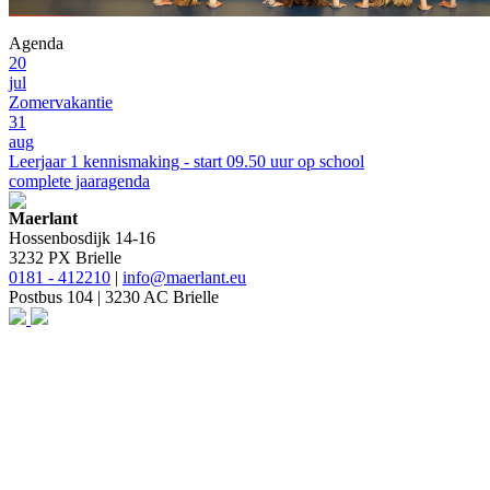
Agenda
20
jul
Zomervakantie
31
aug
Leerjaar 1 kennismaking - start 09.50 uur op school
complete jaaragenda
Maerlant
Hossenbosdijk 14-16
3232 PX Brielle
0181 - 412210
|
info@maerlant.eu
Postbus 104 | 3230 AC Brielle