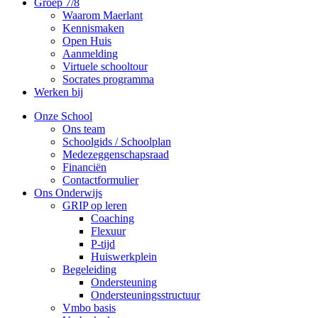
Groep 7/8
Waarom Maerlant
Kennismaken
Open Huis
Aanmelding
Virtuele schooltour
Socrates programma
Werken bij
Onze School
Ons team
Schoolgids / Schoolplan
Medezeggenschapsraad
Financiën
Contactformulier
Ons Onderwijs
GRIP op leren
Coaching
Flexuur
P-tijd
Huiswerkplein
Begeleiding
Ondersteuning
Ondersteuningsstructuur
Vmbo basis