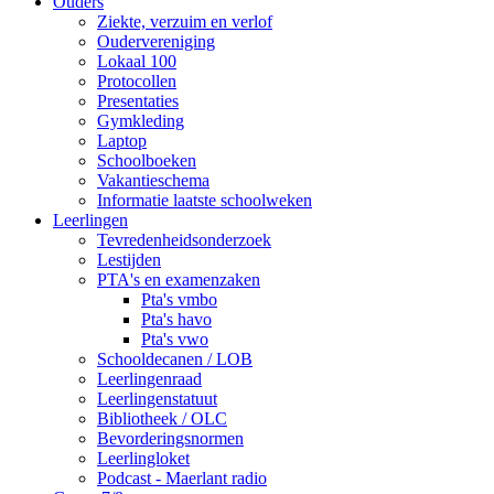
Ouders
Ziekte, verzuim en verlof
Oudervereniging
Lokaal 100
Protocollen
Presentaties
Gymkleding
Laptop
Schoolboeken
Vakantieschema
Informatie laatste schoolweken
Leerlingen
Tevredenheidsonderzoek
Lestijden
PTA's en examenzaken
Pta's vmbo
Pta's havo
Pta's vwo
Schooldecanen / LOB
Leerlingenraad
Leerlingenstatuut
Bibliotheek / OLC
Bevorderingsnormen
Leerlingloket
Podcast - Maerlant radio