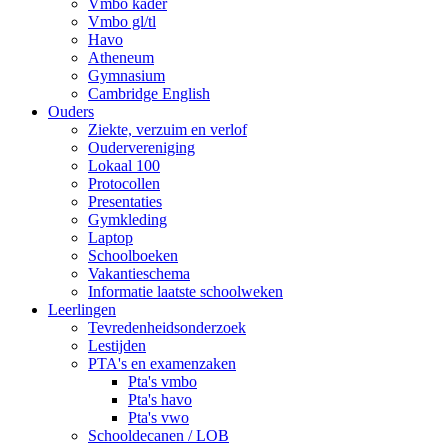
Vmbo kader
Vmbo gl/tl
Havo
Atheneum
Gymnasium
Cambridge English
Ouders
Ziekte, verzuim en verlof
Oudervereniging
Lokaal 100
Protocollen
Presentaties
Gymkleding
Laptop
Schoolboeken
Vakantieschema
Informatie laatste schoolweken
Leerlingen
Tevredenheidsonderzoek
Lestijden
PTA's en examenzaken
Pta's vmbo
Pta's havo
Pta's vwo
Schooldecanen / LOB