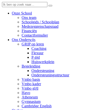
Onze School
Ons team
Schoolgids / Schoolplan
Medezeggenschapsraad
Financiën
Contactformulier
Ons Onderwijs
GRIP op leren
Coaching
Flexuur
P-tijd
Huiswerkplein
Begeleiding
Ondersteuning
Ondersteuningsstructuur
Vmbo basis
Vmbo kader
Vmbo gl/tl
Havo
Atheneum
Gymnasium
Cambridge English