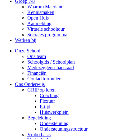
Groep 7/8
Waarom Maerlant
Kennismaken
Open Huis
Aanmelding
Virtuele schooltour
Socrates programma
Werken bij
Onze School
Ons team
Schoolgids / Schoolplan
Medezeggenschapsraad
Financiën
Contactformulier
Ons Onderwijs
GRIP op leren
Coaching
Flexuur
P-tijd
Huiswerkplein
Begeleiding
Ondersteuning
Ondersteuningsstructuur
Vmbo basis