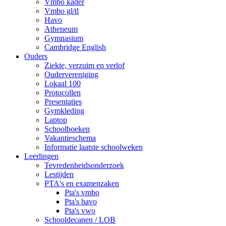
Vmbo kader
Vmbo gl/tl
Havo
Atheneum
Gymnasium
Cambridge English
Ouders
Ziekte, verzuim en verlof
Oudervereniging
Lokaal 100
Protocollen
Presentaties
Gymkleding
Laptop
Schoolboeken
Vakantieschema
Informatie laatste schoolweken
Leerlingen
Tevredenheidsonderzoek
Lestijden
PTA's en examenzaken
Pta's vmbo
Pta's havo
Pta's vwo
Schooldecanen / LOB