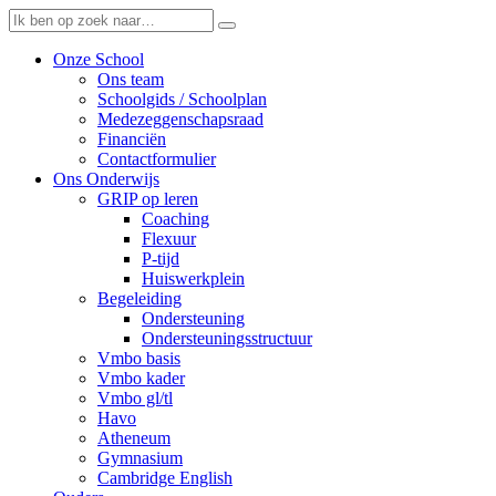
Onze School
Ons team
Schoolgids / Schoolplan
Medezeggenschapsraad
Financiën
Contactformulier
Ons Onderwijs
GRIP op leren
Coaching
Flexuur
P-tijd
Huiswerkplein
Begeleiding
Ondersteuning
Ondersteuningsstructuur
Vmbo basis
Vmbo kader
Vmbo gl/tl
Havo
Atheneum
Gymnasium
Cambridge English