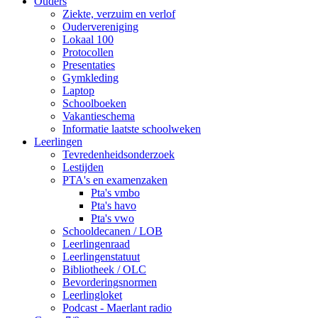
Ouders
Ziekte, verzuim en verlof
Oudervereniging
Lokaal 100
Protocollen
Presentaties
Gymkleding
Laptop
Schoolboeken
Vakantieschema
Informatie laatste schoolweken
Leerlingen
Tevredenheidsonderzoek
Lestijden
PTA's en examenzaken
Pta's vmbo
Pta's havo
Pta's vwo
Schooldecanen / LOB
Leerlingenraad
Leerlingenstatuut
Bibliotheek / OLC
Bevorderingsnormen
Leerlingloket
Podcast - Maerlant radio