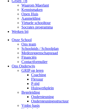
Groep 7/8
Waarom Maerlant
Kennismaken
Open Huis
Aanmelding
Virtuele schooltour
Socrates programma
Werken bij
Onze School
Ons team
Schoolgids / Schoolplan
Medezeggenschapsraad
Financiën
Contactformulier
Ons Onderwijs
GRIP op leren
Coaching
Flexuur
P-tijd
Huiswerkplein
Begeleiding
Ondersteuning
Ondersteuningsstructuur
Vmbo basis